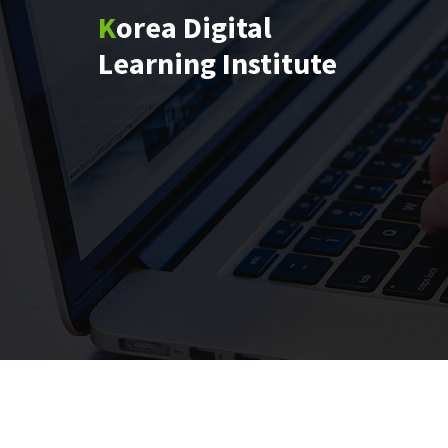
콘
Korea Digital
텐
Learning Institute
츠
로
건
너
뛰
기