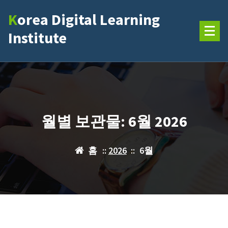
콘
Korea Digital Learning
텐
츠
Institute
로
건
너
뛰
기
월별 보관물: 6월 2026
홈
::
2026
::
6월