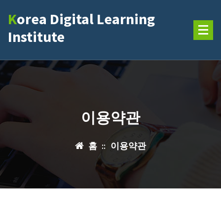
콘
Korea Digital Learning
텐
츠
Institute
로
건
너
뛰
기
이용약관
홈
::
이용약관