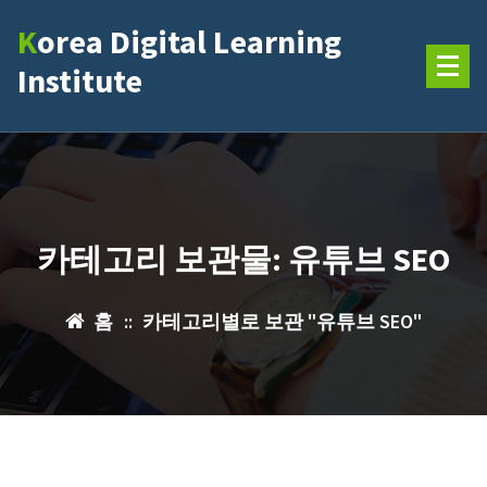
콘
Korea Digital Learning
텐
츠
Institute
로
건
너
뛰
기
카테고리 보관물: 유튜브 SEO
홈
::
카테고리별로 보관 "유튜브 SEO"