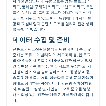
화의 출발점입니다. 유형으로는 범용(브로드) 키
워드, 롱테일(구체적) 키워드, 브랜드 키워드, 트렌
드·이슈 키워드, 그리고 정보형·상업형 등 검색 의
도 기반 키워드가 있으며, 각 유형에 따라 제목·설
명·태그·썸네일과 콘텐츠 구조를 달리해 전환 성과
를 높일 수 있습니다.
데이터 수집 및 준비
유튜브키워드전환율분석을 위한 데이터 수집 및
준비는 유튜브 애널리틱스, 서드파티 툴, 웹 로그
및 CRM 등에서 조회수·CTR·구독전환·평균 시청시
간·참여율·외부 클릭 등 핵심 지표를 수집하고, 기
간·캠페인·지역별 필터링과 키워드-동영상 매칭,
중복 제거·결측치 처리·정규화를 통해 분석 가능한
형태로 정리하는 과정입니다. 샘플링과 이상치 탐
지, 타임윈도 설정 및 개인정보 보호 준수를 병행
해 신뢰성 있는 전환율 산출 기반을 마련해야 합니
다.