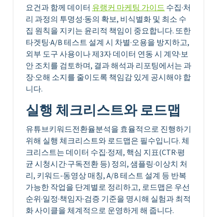
요건과 함께 데이터
유랭커 마케팅 가이드
수집·처
리 과정의 투명성·동의 확보, 비식별화 및 최소 수
집 원칙을 지키는 윤리적 책임이 중요합니다. 또한
타겟팅·A/B 테스트 설계 시 차별·오용을 방지하고,
외부 도구 사용이나 제3자 데이터 연동 시 계약·보
안 조치를 검토하며, 결과 해석과 리포팅에서는 과
장·오해 소지를 줄이도록 책임감 있게 공시해야 합
니다.
실행 체크리스트와 로드맵
유튜브키워드전환율분석을 효율적으로 진행하기
위해 실행 체크리스트와 로드맵은 필수입니다. 체
크리스트는 데이터 수집·정제, 핵심 지표(CTR·평
균 시청시간·구독전환 등) 정의, 샘플링·이상치 처
리, 키워드-동영상 매칭, A/B 테스트 설계 등 반복
가능한 작업을 단계별로 정리하고, 로드맵은 우선
순위·일정·책임자·검증 기준을 명시해 실험과 최적
화 사이클을 체계적으로 운영하게 해 줍니다.