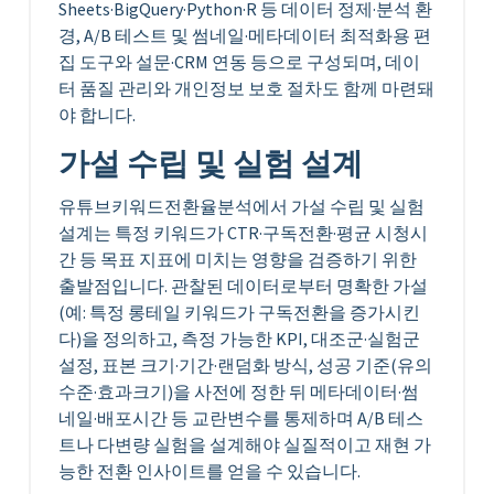
Sheets·BigQuery·Python·R 등 데이터 정제·분석 환
경, A/B 테스트 및 썸네일·메타데이터 최적화용 편
집 도구와 설문·CRM 연동 등으로 구성되며, 데이
터 품질 관리와 개인정보 보호 절차도 함께 마련돼
야 합니다.
가설 수립 및 실험 설계
유튜브키워드전환율분석에서 가설 수립 및 실험
설계는 특정 키워드가 CTR·구독전환·평균 시청시
간 등 목표 지표에 미치는 영향을 검증하기 위한
출발점입니다. 관찰된 데이터로부터 명확한 가설
(예: 특정 롱테일 키워드가 구독전환을 증가시킨
다)을 정의하고, 측정 가능한 KPI, 대조군·실험군
설정, 표본 크기·기간·랜덤화 방식, 성공 기준(유의
수준·효과크기)을 사전에 정한 뒤 메타데이터·썸
네일·배포시간 등 교란변수를 통제하며 A/B 테스
트나 다변량 실험을 설계해야 실질적이고 재현 가
능한 전환 인사이트를 얻을 수 있습니다.